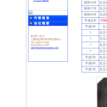
■
さばの塩辛
昭和50年
丸五
昭和57年
丸五
昭和60年
丸五
平成元年
下関
平成2年
「丸
〃
丸五
■お問い合せ
〃
丸五
三重県志摩市阿児町安乗56-1
TEL.0599-47-5000
〃
丸五
FAX.0599-47-5005
info@anorifugu-marugo.com
〃
丸五
平成3年
丸五
平成6年
丸五
平成7年
丸五