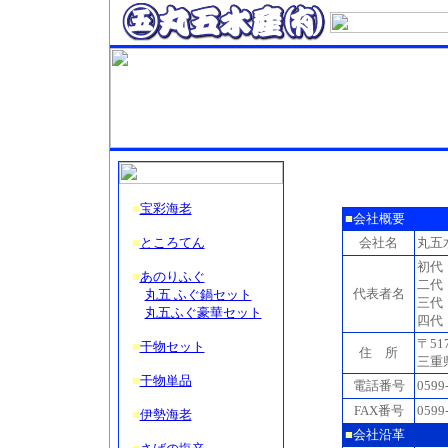
■
宝彩海老
■
会社概要
■
ところてん
会社名
丸五
初代
■
あのりふぐ
二代
代表者名
丸五 ふぐ鍋セット
三代
丸五ふぐ豪華セット
四代
〒517
■
干物セット
住 所
三重
■
干物単品
電話番号
0599
FAX番号
0599
■
伊勢海老
■
会社沿革