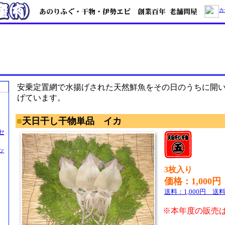
カ
安乗定置網で水揚げされた天然鮮魚をその日のうちに開
げています。
■
天日干し
干物単品 イカ
セ
ッ
3枚入り
価格：1,000円
送料：1,000円 送
※本年度の販売