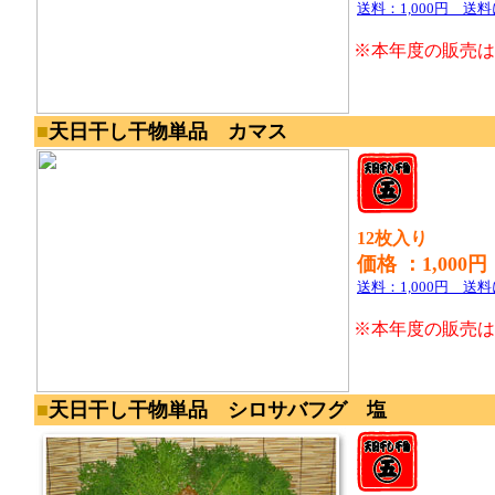
送料：1,000円 送
※本年度の販売は
■
天日干し
干物単品 カマス
12枚入り
価格 ：1,000円
送料：1,000円 送
※本年度の販売は
■
天日干し
干物単品 シロサバフグ 塩