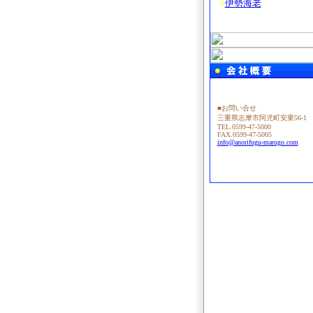
■
伊勢海老
■お問い合せ
三重県志摩市阿児町安乗56-1
TEL.0599-47-5000
FAX.0599-47-5005
info@anorifugu-marugo.com