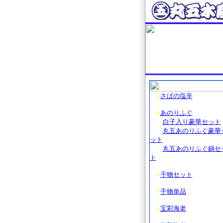
■
さばの塩辛
■
あのりふぐ
白子入り豪華セット
丸五あのりふぐ豪華
ット
丸五あのりふぐ鍋セ
ト
■
干物セット
■
干物単品
■
宝彩海老