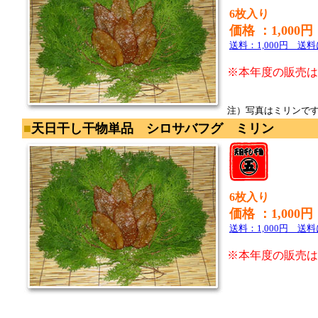
6枚入り
価格 ：1,000円
送料：1,000円 送
※本年度の販売は
注）写真はミリンで
■
天日干し
干物単品 シロサバフグ ミリン
6枚入り
価格 ：1,000円
送料：1,000円 送
※本年度の販売は